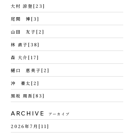
大村 涼登[23]
尾関 博[3]
山田 友子[2]
林 直子[38]
森 大介[17]
樋口 恵美子[2]
沖 豪太[2]
黒坂 周吾[83]
ARCHIVE
アーカイブ
2026年7月[11]