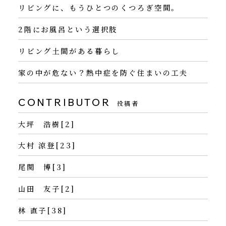
リビングに、もうひとつのくつろぎ空間。
2階にお風呂という選択肢
リビング土間がある暮らし
家の中が危ない？熱中症を防ぐ住まいの工夫
CONTRIBUTOR
投稿者
大坪 浩樹[2]
大村 涼登[23]
尾関 博[3]
山田 友子[2]
林 直子[38]