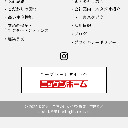
設計思想
よくあるご質問
こだわりの素材
会社案内・スタジオ紹介
高い住宅性能
一宮スタジオ
安心の保証・
採用情報
アフターメンテナンス
ブログ
建築事例
プライバシーポリシー
コーポレートサイトへ
© 2023 愛知県一宮市の注文住宅・新築一戸建て／
cototoki建築社 All rights reserved.
無料相談会の予約
お電話はこちらから
無料相談会の予約
お電話はこちらから