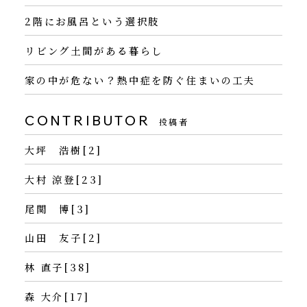
2階にお風呂という選択肢
リビング土間がある暮らし
家の中が危ない？熱中症を防ぐ住まいの工夫
CONTRIBUTOR
投稿者
大坪 浩樹[2]
大村 涼登[23]
尾関 博[3]
山田 友子[2]
林 直子[38]
森 大介[17]