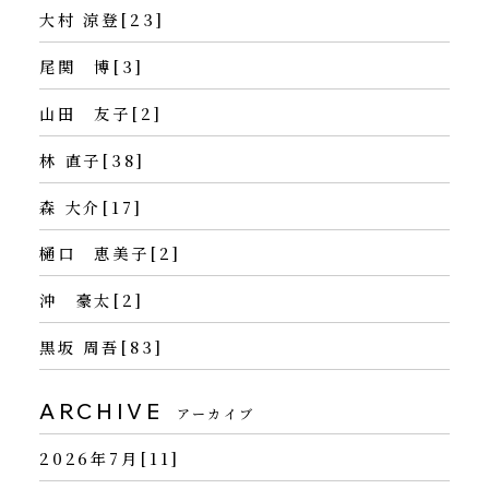
大村 涼登[23]
尾関 博[3]
山田 友子[2]
林 直子[38]
森 大介[17]
樋口 恵美子[2]
沖 豪太[2]
黒坂 周吾[83]
ARCHIVE
アーカイブ
2026年7月[11]