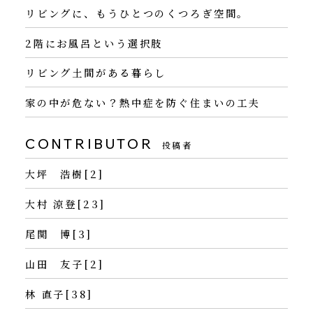
リビングに、もうひとつのくつろぎ空間。
2階にお風呂という選択肢
リビング土間がある暮らし
家の中が危ない？熱中症を防ぐ住まいの工夫
CONTRIBUTOR
投稿者
大坪 浩樹[2]
大村 涼登[23]
尾関 博[3]
山田 友子[2]
林 直子[38]