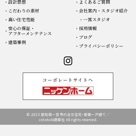
設計思想
よくあるご質問
こだわりの素材
会社案内・スタジオ紹介
高い住宅性能
一宮スタジオ
安心の保証・
採用情報
アフターメンテナンス
ブログ
建築事例
プライバシーポリシー
コーポレートサイトへ
© 2023 愛知県一宮市の注文住宅・新築一戸建て／
cototoki建築社 All rights reserved.
無料相談会の予約
お電話はこちらから
無料相談会の予約
お電話はこちらから