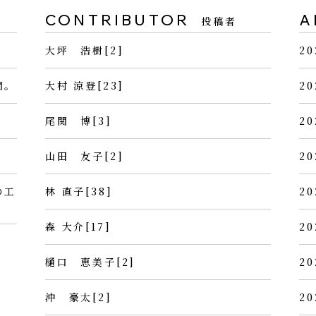
CONTRIBUTOR
A
投稿者
大坪 浩樹[2]
20
間。
大村 涼登[23]
20
尾関 博[3]
20
山田 友子[2]
20
の工
林 直子[38]
20
森 大介[17]
20
樋口 恵美子[2]
20
沖 豪太[2]
20