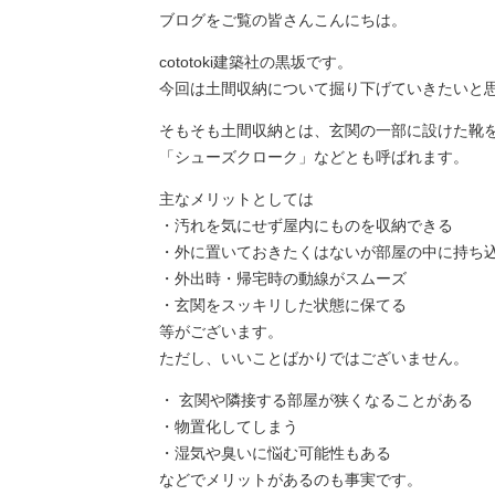
ブログをご覧の皆さんこんにちは。
cototoki建築社の黒坂です。
今回は土間収納について掘り下げていきたいと
そもそも土間収納とは、玄関の一部に設けた靴
「シューズクローク」などとも呼ばれます。
主なメリットとしては
・汚れを気にせず屋内にものを収納できる
・外に置いておきたくはないが部屋の中に持ち
・外出時・帰宅時の動線がスムーズ
・玄関をスッキリした状態に保てる
等がございます。
ただし、いいことばかりではございません。
・ 玄関や隣接する部屋が狭くなることがある
・物置化してしまう
・湿気や臭いに悩む可能性もある
などでメリットがあるのも事実です。