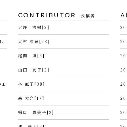
CONTRIBUTOR
A
投稿者
大坪 浩樹[2]
20
間。
大村 涼登[23]
20
尾関 博[3]
20
山田 友子[2]
20
の工
林 直子[38]
20
森 大介[17]
20
樋口 恵美子[2]
20
沖 豪太[2]
20