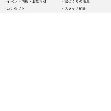
イベント情報・お知らせ
家づくりの流れ
無料相談会の予約
お電話はこちらから
コンセプト
スタッフ紹介
設計思想
よくあるご質問
こだわりの素材
会社案内・スタジオ紹介
高い住宅性能
一宮スタジオ
安心の保証・
採用情報
アフターメンテナンス
ブログ
建築事例
プライバシーポリシー
コーポレートサイトへ
© 2023 愛知県一宮市の注文住宅・新築一戸建て／