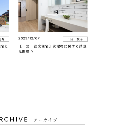
2023/12/07
周吾
山田 友子
住宅と
【一宮 注文住宅】洗濯物に関する満足
な間取り
RCHIVE
アーカイブ