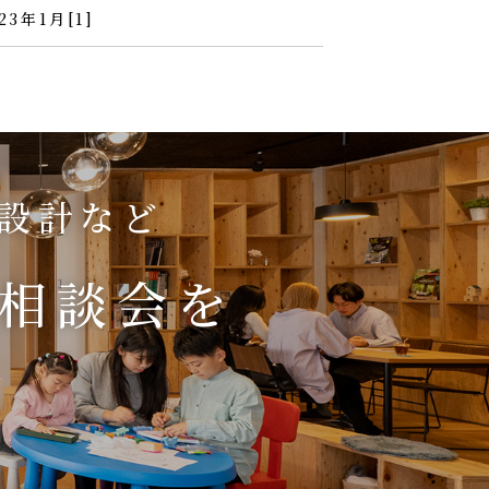
23年1月[1]
り設計など
相談会を
！