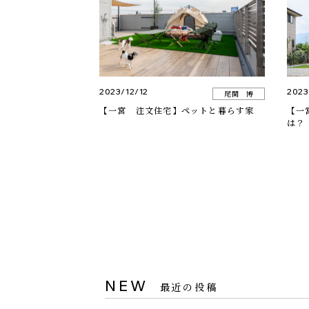
2023/12/12
2023
尾関 博
【一宮 注文住宅】ペットと暮らす家
【一
は？
NEW
最近の投稿