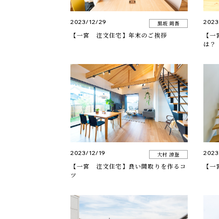
2023/12/29
2023
黒坂 周吾
【一宮 注文住宅】年末のご挨拶
【一
は？
2023/12/19
2023
大村 涼登
【一宮 注文住宅】良い間取りを作るコ
【一
ツ