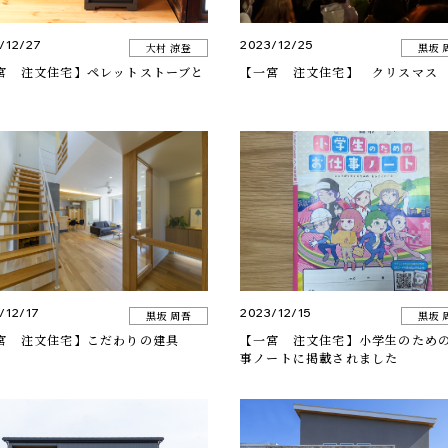
/12/27
2023/12/25
大村 涼登
黒坂 
宮 注文住宅】ペレットストーブと
【一宮 注文住宅】 クリスマス
/12/17
2023/12/15
黒坂 周吾
黒坂 
宮 注文住宅】こだわりの建具
【一宮 注文住宅】小学生のため
事ノートに掲載されました