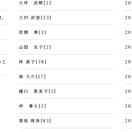
大坪 浩樹[2]
20
間。
大村 涼登[23]
20
尾関 博[3]
20
山田 友子[2]
20
の工
林 直子[38]
20
森 大介[17]
20
樋口 恵美子[2]
20
沖 豪太[2]
20
黒坂 周吾[83]
20