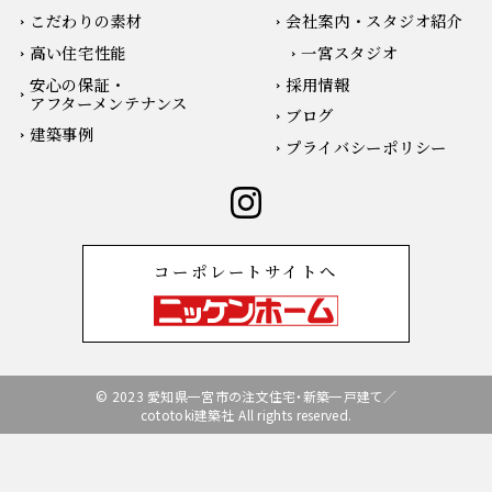
こだわりの素材
会社案内・スタジオ紹介
高い住宅性能
一宮スタジオ
安心の保証・
採用情報
アフターメンテナンス
ブログ
建築事例
プライバシーポリシー
コーポレートサイトへ
© 2023 愛知県一宮市の注文住宅・新築一戸建て／
cototoki建築社 All rights reserved.
無料相談会の予約
お電話はこちらから
無料相談会の予約
お電話はこちらから