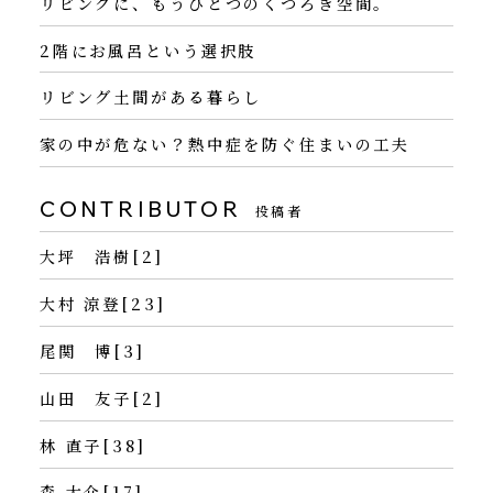
リビングに、もうひとつのくつろぎ空間。
2階にお風呂という選択肢
リビング土間がある暮らし
家の中が危ない？熱中症を防ぐ住まいの工夫
CONTRIBUTOR
投稿者
大坪 浩樹[2]
大村 涼登[23]
尾関 博[3]
山田 友子[2]
林 直子[38]
森 大介[17]