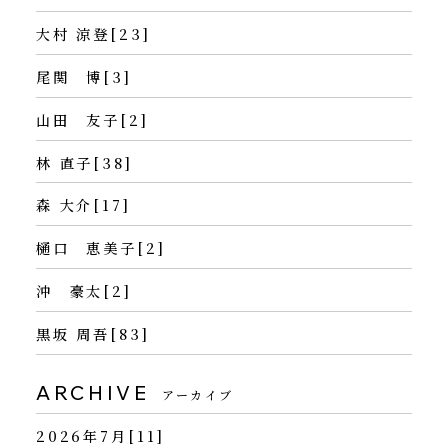
大村 涼登[23]
尾関 博[3]
山田 友子[2]
林 直子[38]
森 大介[17]
樋口 恵美子[2]
沖 豪太[2]
黒坂 周吾[83]
ARCHIVE
アーカイブ
2026年7月[11]