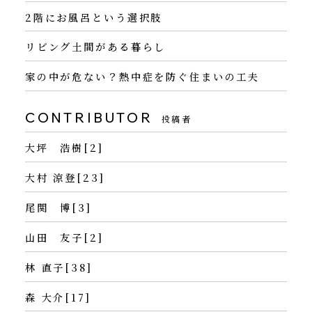
2階にお風呂という選択肢
リビング土間がある暮らし
家の中が危ない？熱中症を防ぐ住まいの工夫
CONTRIBUTOR
投稿者
大坪 浩樹[2]
大村 涼登[23]
尾関 博[3]
山田 友子[2]
林 直子[38]
森 大介[17]