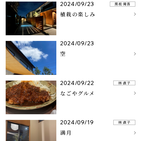
2024/09/23
黒坂 周吾
植栽の楽しみ
2024/09/23
空
2024/09/22
林 直子
なごやグルメ
2024/09/19
林 直子
満月